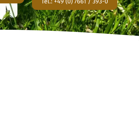
Tel.:
+49 (0) 7661 / 393-0